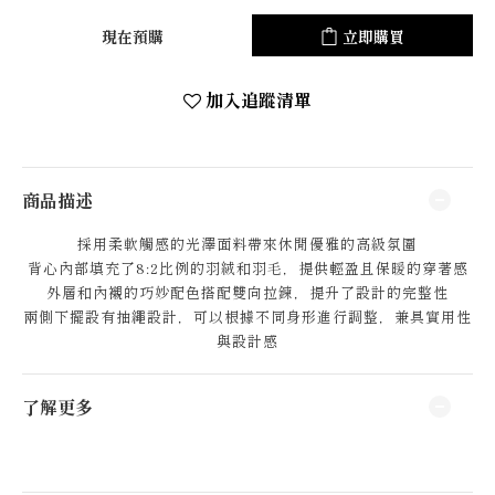
現在預購
立即購買
加入追蹤清單
商品描述
採用柔軟觸感的光澤面料帶來休閒優雅的高級氛圍
背心內部填充了8:2比例的羽絨和羽毛，提供輕盈且保暖的穿著感
外層和內襯的巧妙配色搭配雙向拉鍊，提升了設計的完整性
兩側下擺設有抽繩設計，可以根據不同身形進行調整，兼具實用性
與設計感
了解更多