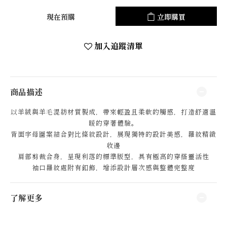
現在預購
立即購買
加入追蹤清單
商品描述
以羊絨與羊毛混紡材質製成，帶來輕盈且柔軟的觸感，打造舒適溫
暖的穿著體驗。
背面字母圖案結合對比條紋設計，展現獨特的設計美感，羅紋精緻
收邊
肩部剪裁合身，呈現利落的標準版型，具有極高的穿搭靈活性
袖口羅紋處附有釦飾，增添設計層次感與整體完整度
了解更多