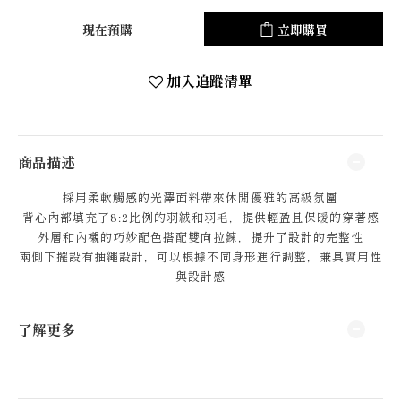
現在預購
立即購買
加入追蹤清單
商品描述
採用柔軟觸感的光澤面料帶來休閒優雅的高級氛圍
背心內部填充了8:2比例的羽絨和羽毛，提供輕盈且保暖的穿著感
外層和內襯的巧妙配色搭配雙向拉鍊，提升了設計的完整性
兩側下擺設有抽繩設計，可以根據不同身形進行調整，兼具實用性
與設計感
了解更多